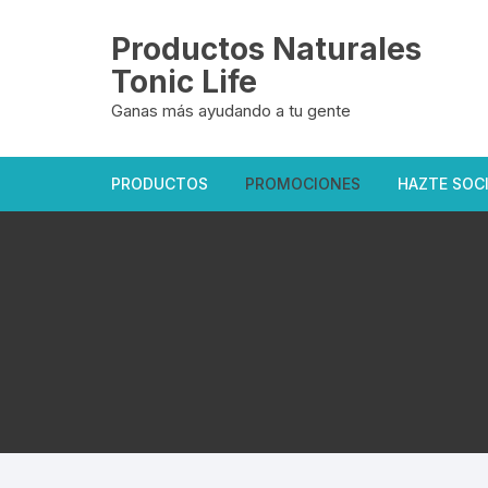
Saltar
al
Productos Naturales
contenido
Tonic Life
Ganas más ayudando a tu gente
PRODUCTOS
PROMOCIONES
HAZTE SOC
Oficiales Tonic Life
Exclusivas del sitio