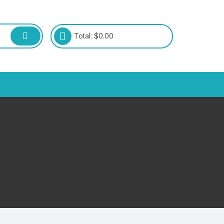
Total:
$
0.00