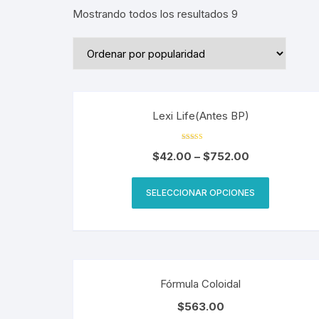
Mostrando todos los resultados 9
Lexi Life(Antes BP)
Valorado
$
42.00
–
$
752.00
en
4.33
de 5
SELECCIONAR OPCIONES
Fórmula Coloidal
$
563.00