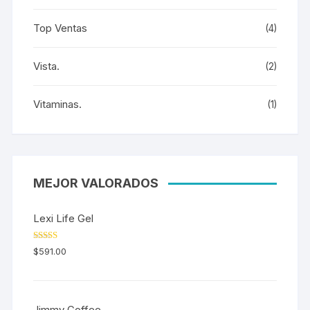
Top Ventas
(4)
Vista.
(2)
Vitaminas.
(1)
MEJOR VALORADOS
Lexi Life Gel
Valorado en
$
591.00
5.00
de 5
Jimmy Coffee