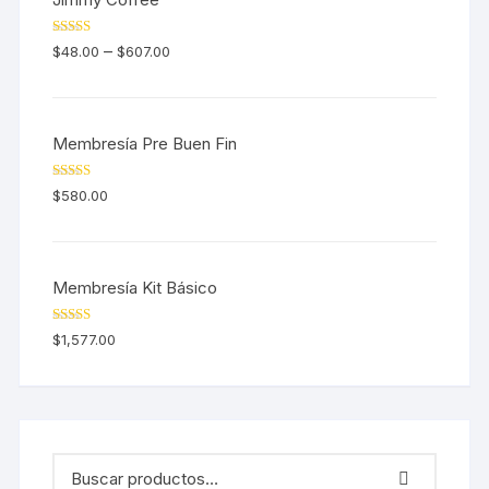
Valorado en
–
$
48.00
$
607.00
5.00
de 5
Membresía Pre Buen Fin
Valorado en
$
580.00
5.00
de 5
Membresía Kit Básico
Valorado en
$
1,577.00
5.00
de 5