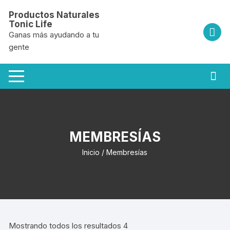
Saltar
Productos Naturales
al
Tonic Life
contenido
Ganas más ayudando a tu
gente
MEMBRESÍAS
Inicio
/ Membresías
Mostrando todos los resultados 4