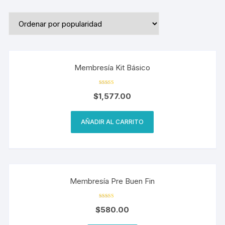
Membresía Kit Básico
Valorado en
$
1,577.00
5.00
de 5
AÑADIR AL CARRITO
Membresía Pre Buen Fin
Valorado en
$
580.00
5.00
de 5