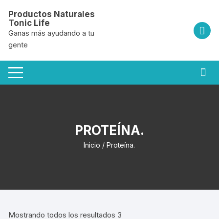
Saltar
Productos Naturales
al
Tonic Life
contenido
Ganas más ayudando a tu
gente
PROTEÍNA.
Inicio
/ Proteína.
Mostrando todos los resultados 3