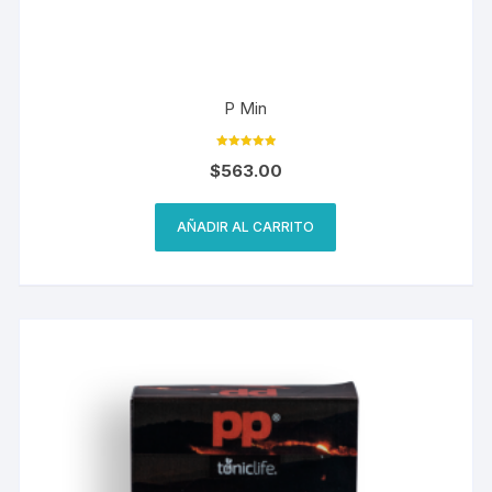
P Min
Valorado en
$
563.00
5.00
de 5
AÑADIR AL CARRITO