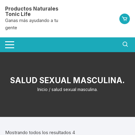
Saltar
Productos Naturales
al
Tonic Life
contenido
Ganas más ayudando a tu
gente
SALUD SEXUAL MASCULINA.
Inicio
/ salud sexual masculina.
Mostrando todos los resultados 4