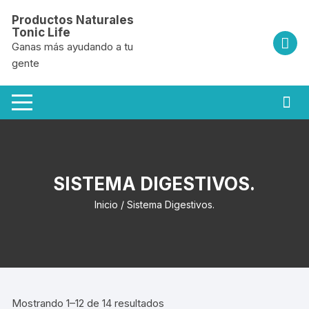
Saltar
Productos Naturales
al
Tonic Life
contenido
Ganas más ayudando a tu
gente
SISTEMA DIGESTIVOS.
Inicio
/ Sistema Digestivos.
Mostrando 1–12 de 14 resultados