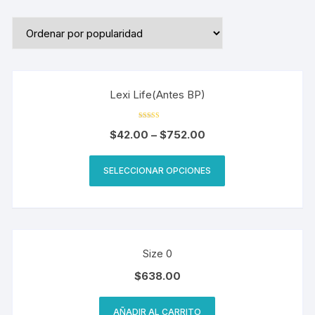
Lexi Life(Antes BP)
Valorado
$
42.00
–
$
752.00
en
4.33
de 5
SELECCIONAR OPCIONES
Size 0
$
638.00
AÑADIR AL CARRITO