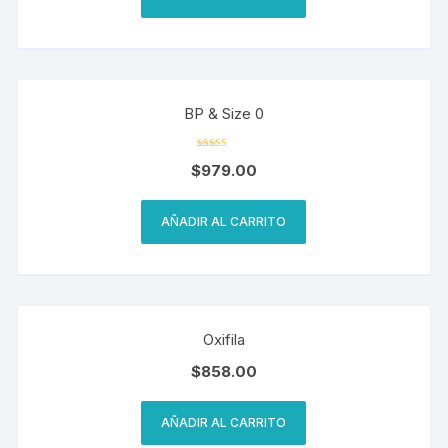
BP & Size 0
Valorado en
$
979.00
4.50
de 5
AÑADIR AL CARRITO
Oxifila
$
858.00
AÑADIR AL CARRITO