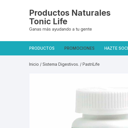
Saltar
al
Productos Naturales
contenido
Tonic Life
Ganas más ayudando a tu gente
PRODUCTOS
PROMOCIONES
HAZTE SOC
Oficiales Tonic Life
Inicio
/
Sistema Digestivos.
/ PastriLife
Exclusivas del sitio