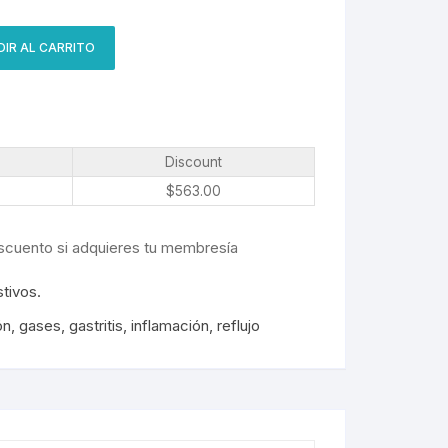
IR AL CARRITO
Discount
$
563.00
scuento si adquieres tu membresía
tivos.
ón
,
gases
,
gastritis
,
inflamación
,
reflujo