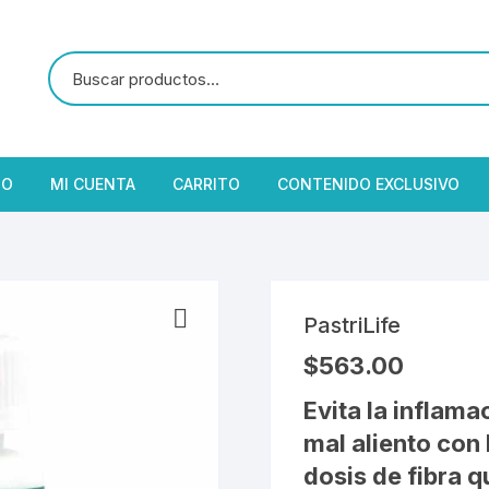
IO
MI CUENTA
CARRITO
CONTENIDO EXCLUSIVO
PastriLife
$
563.00
Evita la inflama
mal aliento con
dosis de fibra q