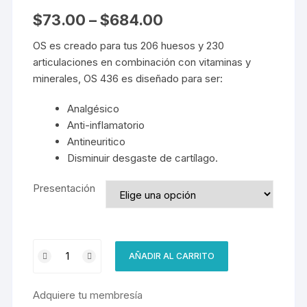
Valorado
1
5.00
sobre 5
$
73.00
–
$
684.00
basado en
puntuación
de cliente
OS es creado para tus 206 huesos y 230
articulaciones en combinación con vitaminas y
minerales, OS 436 es diseñado para ser:
Analgésico
Anti-inflamatorio
Antineuritico
Disminuir desgaste de cartílago.
Presentación
OS
AÑADIR AL CARRITO
436
cantidad
Adquiere tu membresía