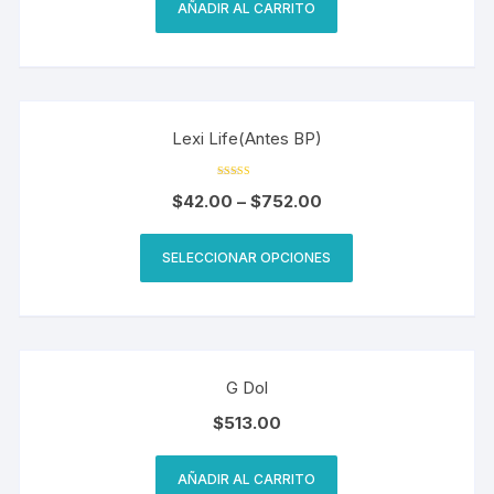
AÑADIR AL CARRITO
Lexi Life(Antes BP)
Valorado
$
42.00
–
$
752.00
en
4.33
de 5
SELECCIONAR OPCIONES
G Dol
$
513.00
AÑADIR AL CARRITO