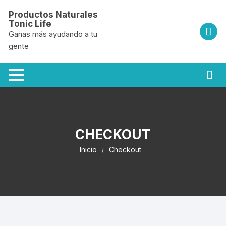
Saltar
Productos Naturales
al
Tonic Life
contenido
Ganas más ayudando a tu
gente
CHECKOUT
Inicio
Checkout