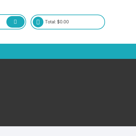
Total:
$
0.00