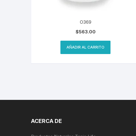
O369
$
563.00
AÑADIR AL CARRITO
ACERCA DE