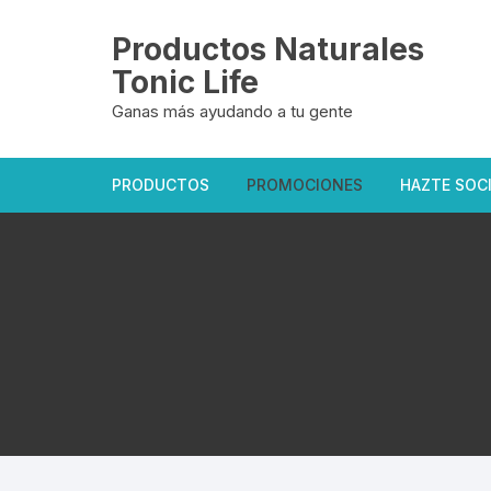
Saltar
al
Productos Naturales
contenido
Tonic Life
Ganas más ayudando a tu gente
PRODUCTOS
PROMOCIONES
HAZTE SOC
Oficiales Tonic Life
Exclusivas del sitio