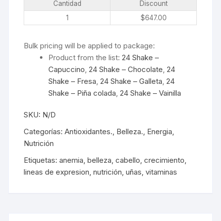
Cantidad
Discount
1
$
647.00
Bulk pricing will be applied to package:
Product from the list:
24 Shake –
Capuccino
,
24 Shake – Chocolate
,
24
Shake – Fresa
,
24 Shake – Galleta
,
24
Shake – Piña colada
,
24 Shake – Vainilla
SKU:
N/D
Categorías:
Antioxidantes.
,
Belleza.
,
Energia
,
Nutrición
Etiquetas:
anemia
,
belleza
,
cabello
,
crecimiento
,
lineas de expresion
,
nutrición
,
uñas
,
vitaminas