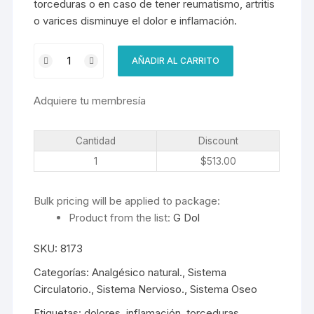
torceduras o en caso de tener reumatismo, artritis
o varices disminuye el dolor e inflamación.
G
AÑADIR AL CARRITO
Dol
cantidad
Adquiere tu membresía
Cantidad
Discount
1
$
513.00
Bulk pricing will be applied to package:
Product from the list:
G Dol
SKU:
8173
Categorías:
Analgésico natural.
,
Sistema
Circulatorio.
,
Sistema Nervioso.
,
Sistema Oseo
Etiquetas:
dolores
,
inflamación
,
torceduras