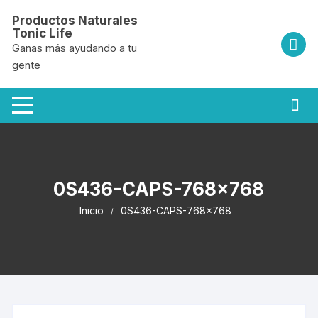
Saltar
Productos Naturales
al
Tonic Life
contenido
Ganas más ayudando a tu
gente
0S436-CAPS-768×768
Inicio
0S436-CAPS-768×768