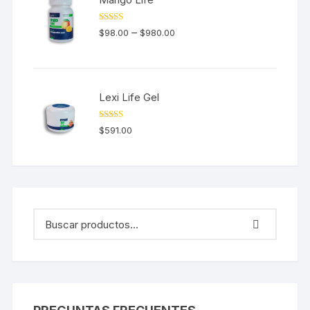
Valorado en
–
$
98.00
$
980.00
5.00
de 5
Lexi Life Gel
Valorado en
$
591.00
5.00
de 5