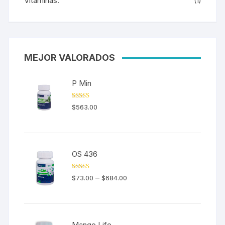
Vitaminas.
(1)
MEJOR VALORADOS
P Min
Valorado en
$
563.00
5.00
de 5
OS 436
Valorado en
–
$
73.00
$
684.00
5.00
de 5
Mango Life