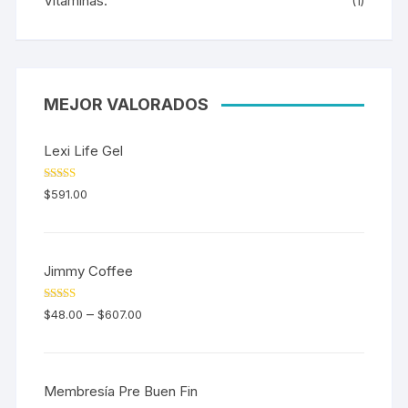
Vitaminas.
(1)
MEJOR VALORADOS
Lexi Life Gel
Valorado en
$
591.00
5.00
de 5
Jimmy Coffee
Valorado en
–
$
48.00
$
607.00
5.00
de 5
Membresía Pre Buen Fin