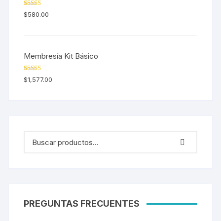
Valorado en
$
580.00
5.00
de 5
Membresía Kit Básico
Valorado en
$
1,577.00
5.00
de 5
PREGUNTAS FRECUENTES