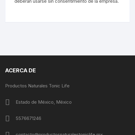
deberán usarse sin consentimiento de la empresa.
ACERCA DE
Productos Naturales Tonic Life
Estado de México, México
5576671246
contacto@productosnaturalestoniclife.mx