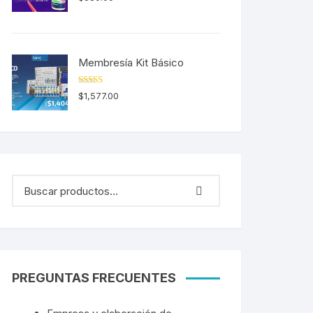
5.00
de 5
Membresía Kit Básico
Valorado en
$
1,577.00
5.00
de 5
PREGUNTAS FRECUENTES