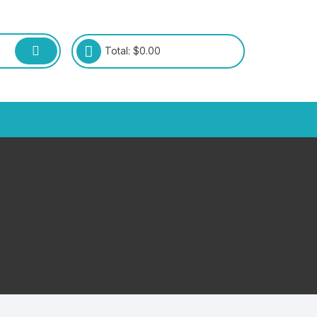
Total:
$
0.00