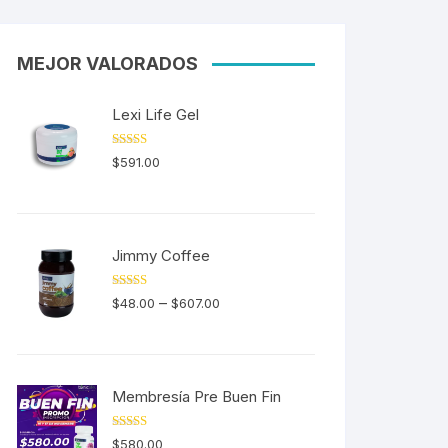
MEJOR VALORADOS
Lexi Life Gel
Valorado en
$
591.00
5.00
de 5
Jimmy Coffee
Valorado en
–
$
48.00
$
607.00
5.00
de 5
Membresía Pre Buen Fin
Valorado en
$
580.00