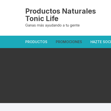
Saltar
al
Productos Naturales
contenido
Tonic Life
Ganas más ayudando a tu gente
PRODUCTOS
PROMOCIONES
HAZTE SOC
Oficiales Tonic Life
Exclusivas del sitio