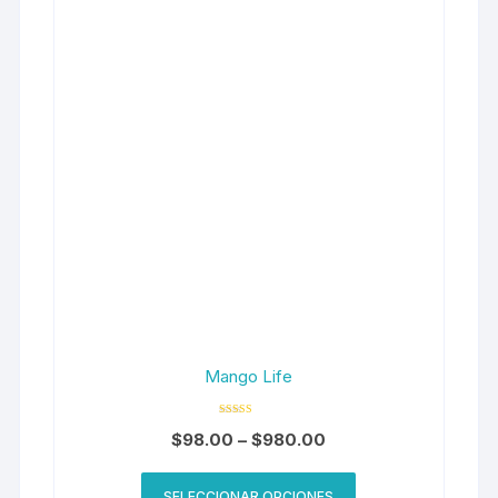
Mango Life
Valorado en
$
98.00
–
$
980.00
5.00
de 5
SELECCIONAR OPCIONES