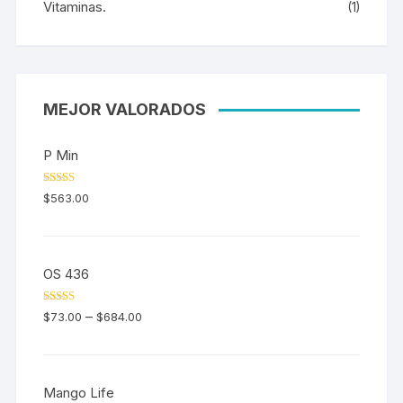
Vitaminas.
(1)
MEJOR VALORADOS
P Min
Valorado en
$
563.00
5.00
de 5
OS 436
Valorado en
–
$
73.00
$
684.00
5.00
de 5
Mango Life