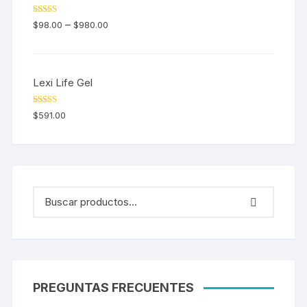
Valorado en
–
$
98.00
$
980.00
5.00
de 5
Lexi Life Gel
Valorado en
$
591.00
5.00
de 5
PREGUNTAS FRECUENTES