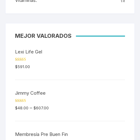
Vitaminas.
(1)
MEJOR VALORADOS
Lexi Life Gel
Valorado en
$
591.00
5.00
de 5
Jimmy Coffee
Valorado en
–
$
48.00
$
607.00
5.00
de 5
Membresía Pre Buen Fin