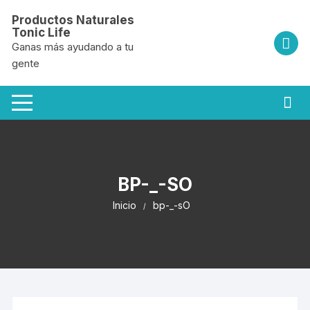
Saltar
Productos Naturales
al
Tonic Life
contenido
Ganas más ayudando a tu
gente
BP-_-SO
Inicio
bp-_-sO