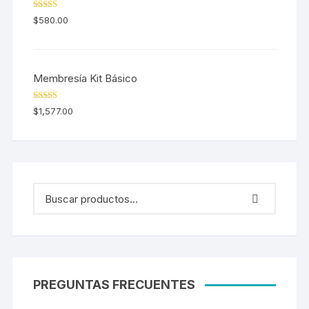
Valorado en
$
580.00
5.00
de 5
Membresía Kit Básico
Valorado en
$
1,577.00
5.00
de 5
PREGUNTAS FRECUENTES