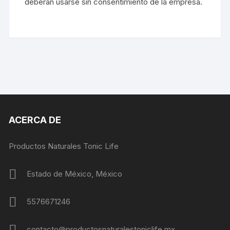
deberán usarse sin consentimiento de la empresa.
ACERCA DE
Productos Naturales Tonic Life
Estado de México, México
5576671246
contacto@productosnaturalestoniclife.mx