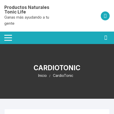
Saltar
Productos Naturales
al
Tonic Life
contenido
Ganas más ayudando a tu
gente
CARDIOTONIC
Inicio
CardioTonic