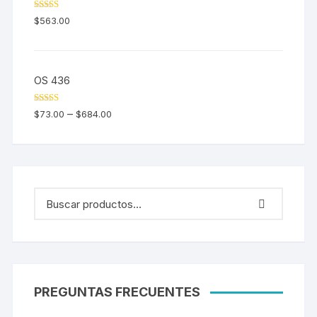
Valorado en
$
563.00
5.00
de 5
OS 436
Valorado en
–
$
73.00
$
684.00
5.00
de 5
PREGUNTAS FRECUENTES