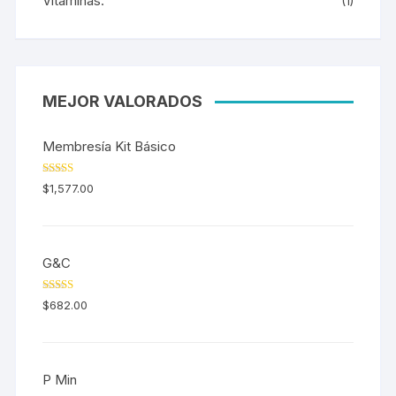
Vitaminas.
(1)
MEJOR VALORADOS
Membresía Kit Básico
Valorado en
$
1,577.00
5.00
de 5
G&C
Valorado en
$
682.00
5.00
de 5
P Min