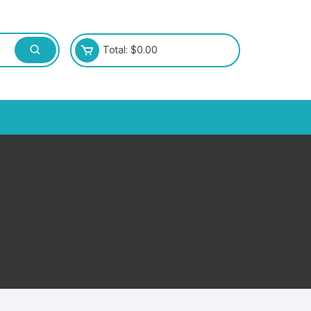
Total:
$
0.00