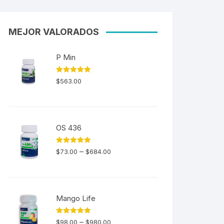
MEJOR VALORADOS
P Min
Valorado en
$
563.00
5.00
de 5
OS 436
Valorado en
–
$
73.00
$
684.00
5.00
de 5
Mango Life
Valorado en
–
$
98.00
$
980.00