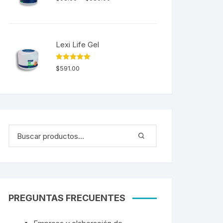
5.00
de 5
Lexi Life Gel
Valorado en
$
591.00
5.00
de 5
PREGUNTAS FRECUENTES