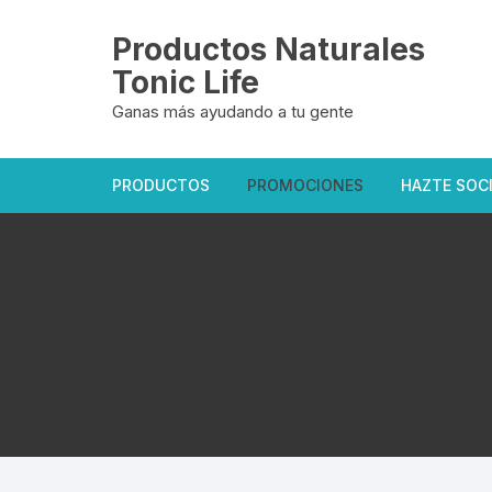
Saltar
al
Productos Naturales
contenido
Tonic Life
Ganas más ayudando a tu gente
PRODUCTOS
PROMOCIONES
HAZTE SOC
Oficiales Tonic Life
Exclusivas del sitio