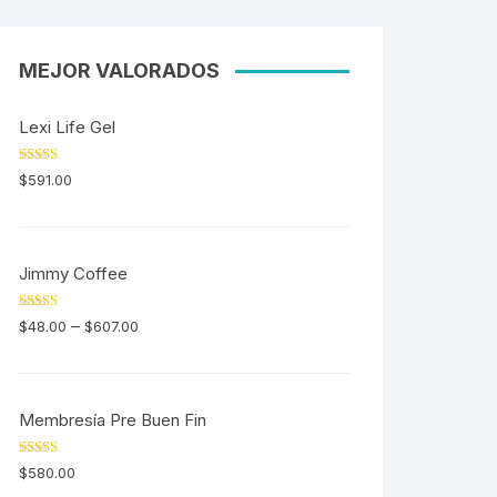
MEJOR VALORADOS
Lexi Life Gel
Valorado en
$
591.00
5.00
de 5
Jimmy Coffee
Valorado en
–
$
48.00
$
607.00
5.00
de 5
Membresía Pre Buen Fin
Valorado en
$
580.00
5.00
de 5