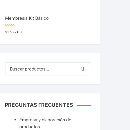
Membresía Kit Básico
Valorado en
$
1,577.00
5.00
de 5
PREGUNTAS FRECUENTES
Empresa y elaboración de
productos