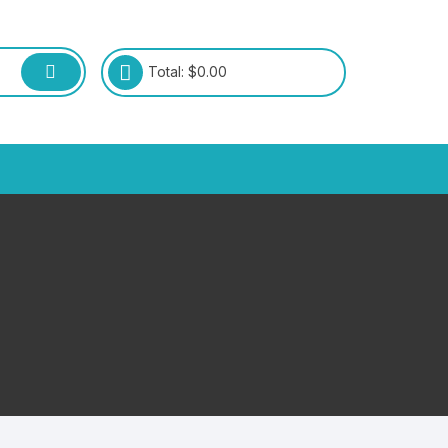
Total:
$
0.00