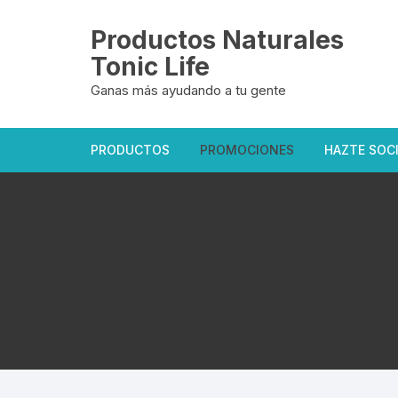
Saltar
al
Productos Naturales
contenido
Tonic Life
Ganas más ayudando a tu gente
PRODUCTOS
PROMOCIONES
HAZTE SOC
Oficiales Tonic Life
Exclusivas del sitio