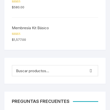
Valorado en
$
580.00
5.00
de 5
Membresía Kit Básico
Valorado en
$
1,577.00
5.00
de 5
PREGUNTAS FRECUENTES