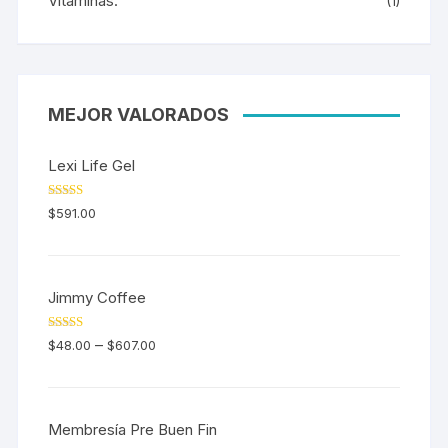
Vitaminas.
(1)
MEJOR VALORADOS
Lexi Life Gel
Valorado en
$
591.00
5.00
de 5
Jimmy Coffee
Valorado en
–
$
48.00
$
607.00
5.00
de 5
Membresía Pre Buen Fin