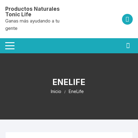
Saltar
Productos Naturales
al
Tonic Life
contenido
Ganas más ayudando a tu
gente
ENELIFE
Inicio
EneLife