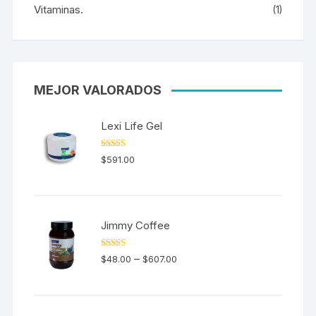
Vitaminas.
(1)
MEJOR VALORADOS
Lexi Life Gel
Valorado en
$
591.00
5.00
de 5
Jimmy Coffee
Valorado en
–
$
48.00
$
607.00
5.00
de 5