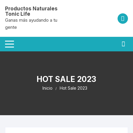
Saltar
Productos Naturales
al
Tonic Life
contenido
Ganas más ayudando a tu
gente
HOT SALE 2023
Inicio
Hot Sale 2023