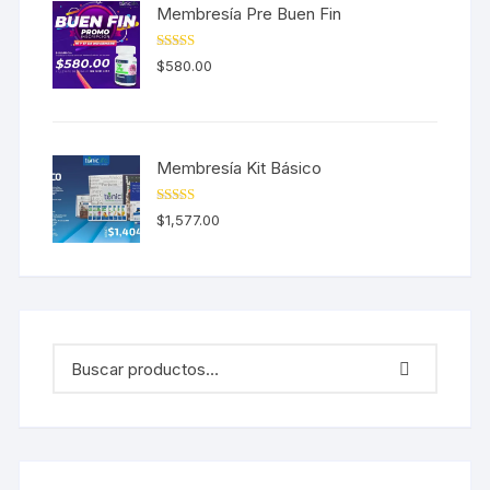
Membresía Pre Buen Fin
Valorado en
$
580.00
5.00
de 5
Membresía Kit Básico
Valorado en
$
1,577.00
5.00
de 5