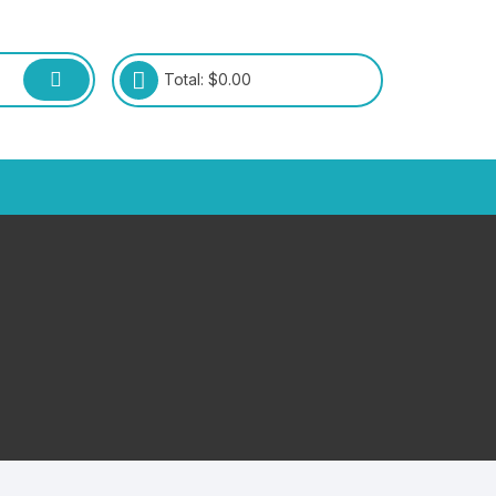
Total:
$
0.00