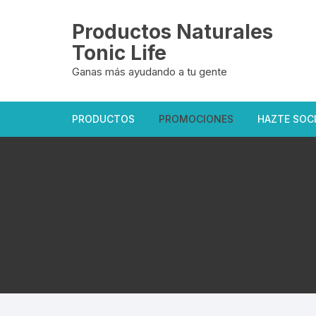
Saltar
al
Productos Naturales
contenido
Tonic Life
Ganas más ayudando a tu gente
PRODUCTOS
PROMOCIONES
HAZTE SOC
Oficiales Tonic Life
Exclusivas del sitio