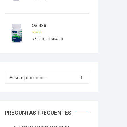
5.00
de 5
OS 436
Valorado en
–
$
73.00
$
684.00
5.00
de 5
PREGUNTAS FRECUENTES