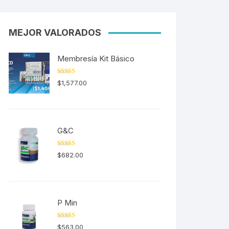
MEJOR VALORADOS
Membresía Kit Básico
Valorado en
$
1,577.00
5.00
de 5
G&C
Valorado en
$
682.00
5.00
de 5
P Min
Valorado en
$
563.00