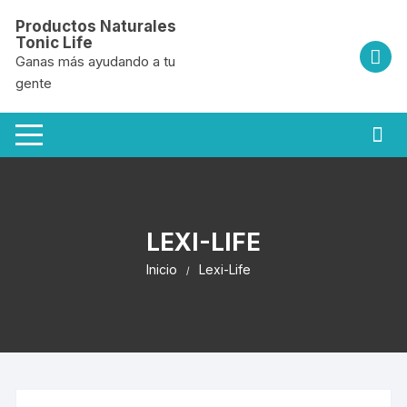
Saltar
Productos Naturales
al
Tonic Life
contenido
Ganas más ayudando a tu
gente
LEXI-LIFE
Inicio
Lexi-Life