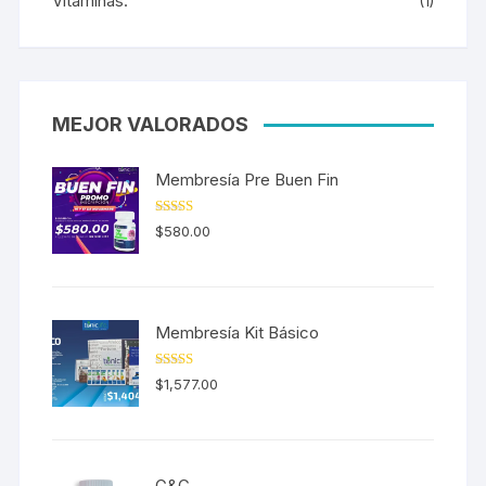
Vitaminas.
(1)
MEJOR VALORADOS
Membresía Pre Buen Fin
Valorado en
$
580.00
5.00
de 5
Membresía Kit Básico
Valorado en
$
1,577.00
5.00
de 5
G&C