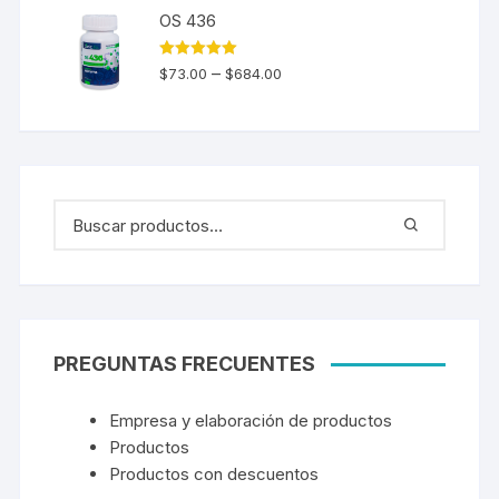
OS 436
Valorado en
–
$
73.00
$
684.00
5.00
de 5
PREGUNTAS FRECUENTES
Empresa y elaboración de productos
Productos
Productos con descuentos