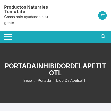
Saltar
Productos Naturales
al
Tonic Life
contenido
Ganas más ayudando a tu
gente
PORTADAINHIBIDORDELAPETIT
OTL
Inicio
PortadaInhibidorDelApetitoTl