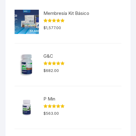
Membresía Kit Básico
Valorado en
$
1,577.00
5.00
de 5
G&C
Valorado en
$
682.00
5.00
de 5
P Min
Valorado en
$
563.00
5.00
de 5