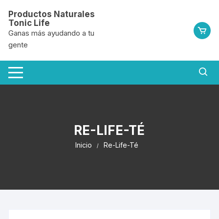
Saltar
Productos Naturales
al
Tonic Life
contenido
Ganas más ayudando a tu
gente
RE-LIFE-TÉ
Inicio
Re-Life-Té