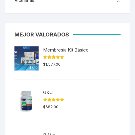
Vitaminas.
(1)
MEJOR VALORADOS
Membresía Kit Básico
Valorado en
$
1,577.00
5.00
de 5
G&C
Valorado en
$
682.00
5.00
de 5
P Min