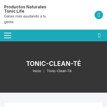
Saltar
Productos Naturales
al
Tonic Life
contenido
Ganas más ayudando a tu
gente
TONIC-CLEAN-TÉ
Inicio
Tonic-Clean-Té