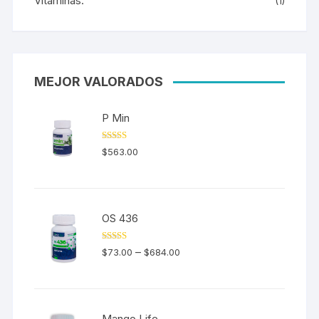
Vitaminas.
(1)
MEJOR VALORADOS
P Min
Valorado en
$
563.00
5.00
de 5
OS 436
Valorado en
–
$
73.00
$
684.00
5.00
de 5
Mango Life