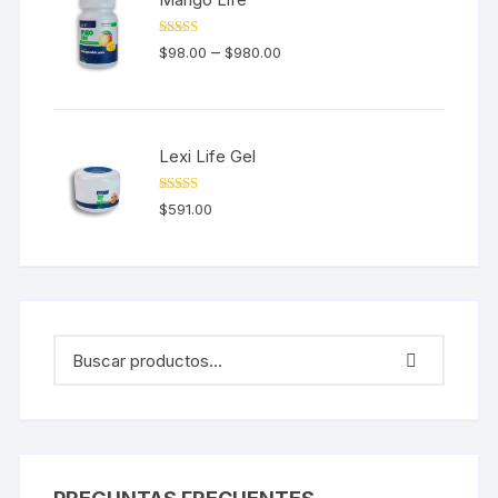
Valorado en
–
$
98.00
$
980.00
5.00
de 5
Lexi Life Gel
Valorado en
$
591.00
5.00
de 5