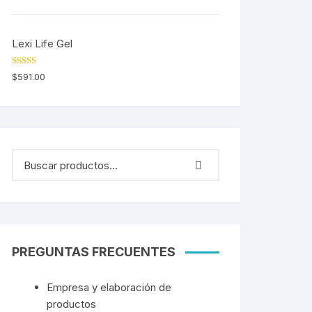
Lexi Life Gel
Valorado en
$
591.00
5.00
de 5
PREGUNTAS FRECUENTES
Empresa y elaboración de
productos