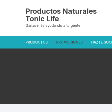
Saltar
al
Productos Naturales
contenido
Tonic Life
Ganas más ayudando a tu gente
PRODUCTOS
PROMOCIONES
HAZTE SOC
Oficiales Tonic Life
Exclusivas del sitio