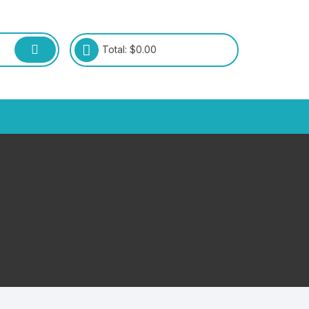
Total:
$
0.00