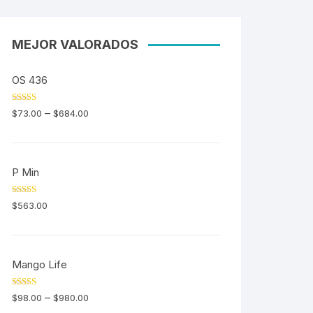
MEJOR VALORADOS
OS 436
Valorado en
–
$
73.00
$
684.00
5.00
de 5
P Min
Valorado en
$
563.00
5.00
de 5
Mango Life
Valorado en
–
$
98.00
$
980.00
5.00
de 5