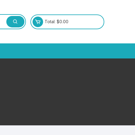
Total:
$
0.00