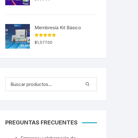
5.00
de 5
Membresía Kit Básico
Valorado en
$
1,577.00
5.00
de 5
PREGUNTAS FRECUENTES