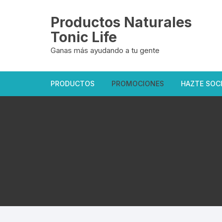
Saltar
al
Productos Naturales
contenido
Tonic Life
Ganas más ayudando a tu gente
PRODUCTOS
PROMOCIONES
HAZTE SOC
Oficiales Tonic Life
Exclusivas del sitio