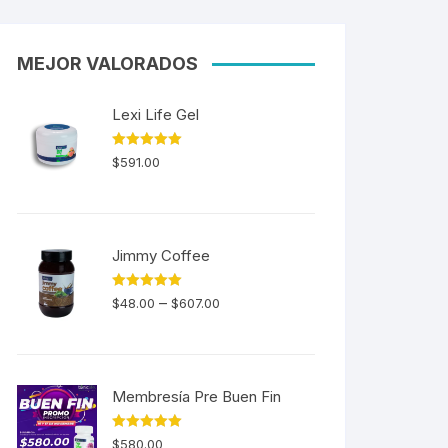
MEJOR VALORADOS
Lexi Life Gel
Valorado en
$
591.00
5.00
de 5
Jimmy Coffee
Valorado en
–
$
48.00
$
607.00
5.00
de 5
Membresía Pre Buen Fin
Valorado en
$
580.00