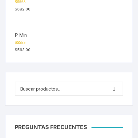
Valorado en
$
682.00
5.00
de 5
P Min
Valorado en
$
563.00
5.00
de 5
PREGUNTAS FRECUENTES