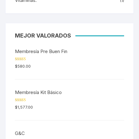
Vitaminas.
(1)
MEJOR VALORADOS
Membresía Pre Buen Fin
Valorado en
$
580.00
5.00
de 5
Membresía Kit Básico
Valorado en
$
1,577.00
5.00
de 5
G&C