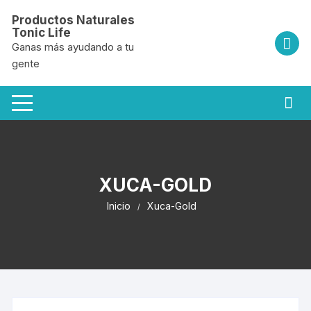
Saltar
Productos Naturales
al
Tonic Life
contenido
Ganas más ayudando a tu
gente
XUCA-GOLD
Inicio
Xuca-Gold