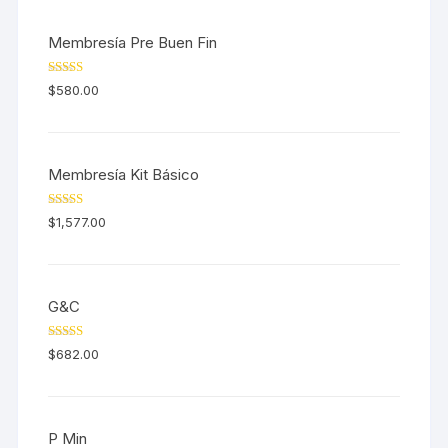
Membresía Pre Buen Fin
Valorado en
$
580.00
5.00
de 5
Membresía Kit Básico
Valorado en
$
1,577.00
5.00
de 5
G&C
Valorado en
$
682.00
5.00
de 5
P Min