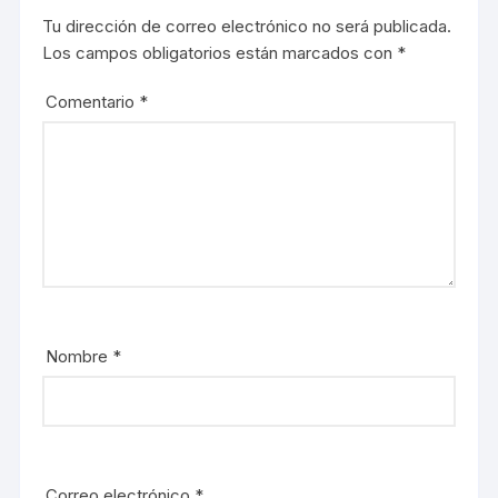
u
n
Tu dirección de correo electrónico no será publicada.
n
u
a
n
Los campos obligatorios están marcados con
*
v
a
e
v
n
e
t
n
Comentario
*
a
t
n
a
a
n
n
a
u
n
e
u
v
e
a
v
)
a
)
Nombre
*
Correo electrónico
*