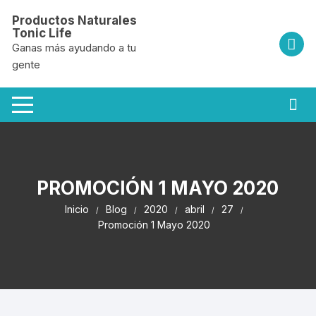
Saltar
Productos Naturales
al
Tonic Life
contenido
Ganas más ayudando a tu
gente
PROMOCIÓN 1 MAYO 2020
Inicio
Blog
2020
abril
27
Promoción 1 Mayo 2020