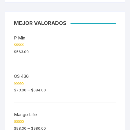
MEJOR VALORADOS
P Min
Valorado en
$
563.00
5.00
de 5
OS 436
Valorado en
–
$
73.00
$
684.00
5.00
de 5
Mango Life
Valorado en
–
$
98.00
$
980.00