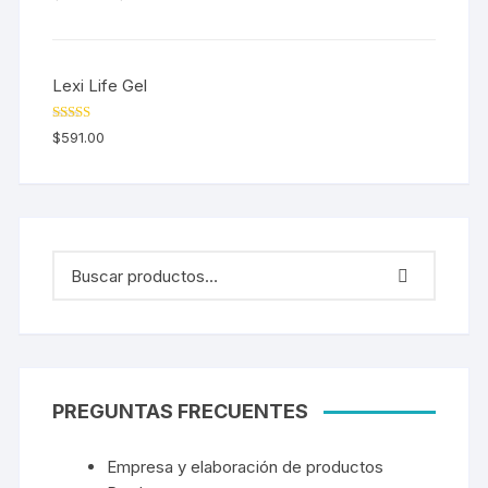
5.00
de 5
Lexi Life Gel
Valorado en
$
591.00
5.00
de 5
PREGUNTAS FRECUENTES
Empresa y elaboración de productos