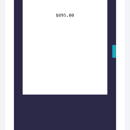
$
895.00
AÑADI