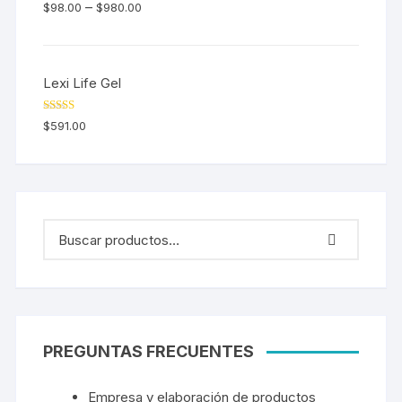
Valorado en
–
$
98.00
$
980.00
5.00
de 5
Lexi Life Gel
Valorado en
$
591.00
5.00
de 5
PREGUNTAS FRECUENTES
Empresa y elaboración de productos