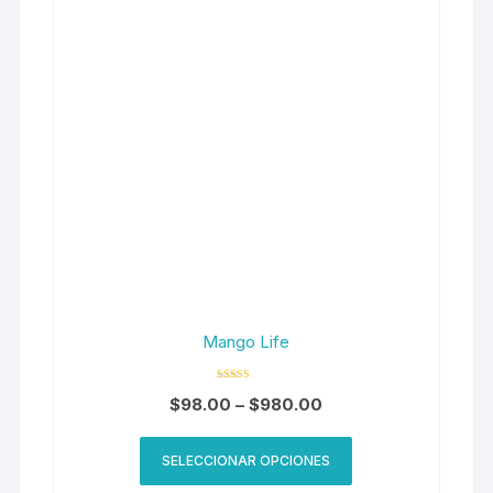
Mango Life
Valorado en
$
98.00
–
$
980.00
5.00
de 5
SELECCIONAR OPCIONES