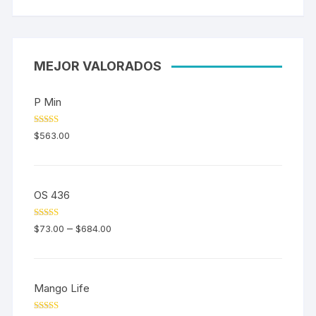
MEJOR VALORADOS
P Min
Valorado en
$
563.00
5.00
de 5
OS 436
Valorado en
–
$
73.00
$
684.00
5.00
de 5
Mango Life