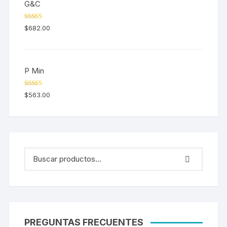
G&C
Valorado en
$
682.00
5.00
de 5
P Min
Valorado en
$
563.00
5.00
de 5
PREGUNTAS FRECUENTES