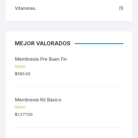
Vitaminas.
(1)
MEJOR VALORADOS
Membresía Pre Buen Fin
Valorado en
$
580.00
5.00
de 5
Membresía Kit Básico
Valorado en
$
1,577.00
5.00
de 5