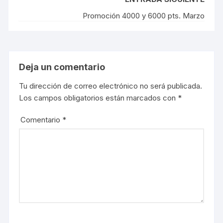
t
e
t
b
e
o
Promoción 4000 y 6000 pts. Marzo
r
o
(
k
S
(
e
S
a
e
b
a
r
b
e
r
Deja un comentario
e
e
n
e
u
n
Tu dirección de correo electrónico no será publicada.
n
u
a
n
Los campos obligatorios están marcados con
*
v
a
e
v
n
e
t
n
Comentario
*
a
t
n
a
a
n
n
a
u
n
e
u
v
e
a
v
)
a
)