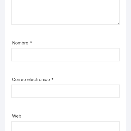
a
v
)
a
)
Nombre
*
Correo electrónico
*
Web