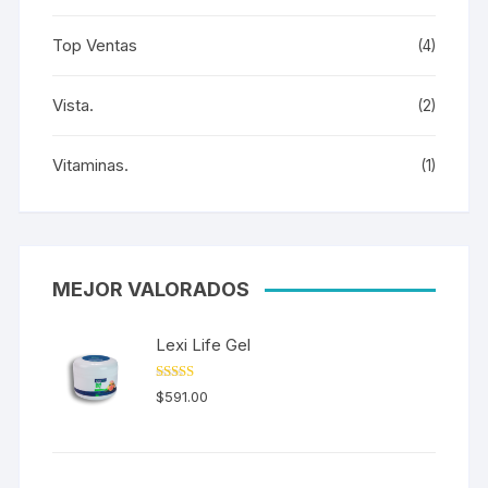
Top Ventas
(4)
Vista.
(2)
Vitaminas.
(1)
MEJOR VALORADOS
Lexi Life Gel
Valorado en
$
591.00
5.00
de 5