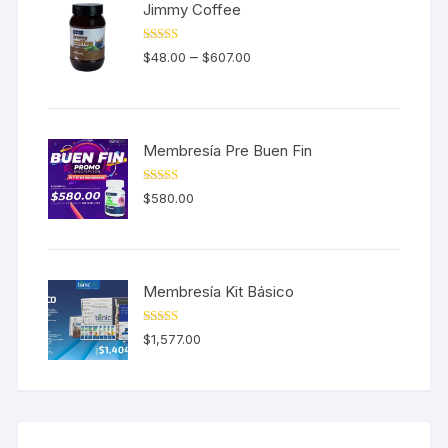
Jimmy Coffee
Valorado en
–
$
48.00
$
607.00
5.00
de 5
Membresía Pre Buen Fin
Valorado en
$
580.00
5.00
de 5
Membresía Kit Básico
Valorado en
$
1,577.00
5.00
de 5