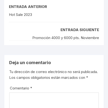
a
a
r
r
ENTRADA ANTERIOR
t
t
i
i
r
r
Hot Sale 2023
e
e
n
n
T
F
w
a
i
c
ENTRADA SIGUIENTE
t
e
t
b
e
o
Promoción 4000 y 6000 pts. Noviembre
r
o
(
k
S
(
e
S
a
e
b
a
r
b
e
r
Deja un comentario
e
e
n
e
u
n
Tu dirección de correo electrónico no será publicada.
n
u
a
n
Los campos obligatorios están marcados con
*
v
a
e
v
n
e
t
n
Comentario
*
a
t
n
a
a
n
n
a
u
n
e
u
v
e