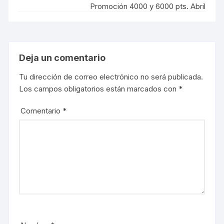
e
o
Promoción 4000 y 6000 pts. Abril
r
o
(
k
S
(
e
S
a
e
b
a
r
b
e
r
Deja un comentario
e
e
n
e
u
n
Tu dirección de correo electrónico no será publicada.
n
u
a
n
Los campos obligatorios están marcados con
*
v
a
e
v
n
e
t
n
Comentario
*
a
t
n
a
a
n
n
a
u
n
e
u
v
e
a
v
)
a
)