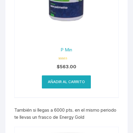
P Min
Valorado en
$
563.00
5.00
de 5
AÑADIR AL CARRITO
También si llegas a 6000 pts. en el mismo periodo
te llevas un frasco de Energy Gold