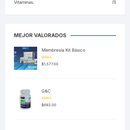
Vitaminas.
(1)
MEJOR VALORADOS
Membresía Kit Básico
Valorado en
$
1,577.00
5.00
de 5
G&C
Valorado en
$
682.00
5.00
de 5