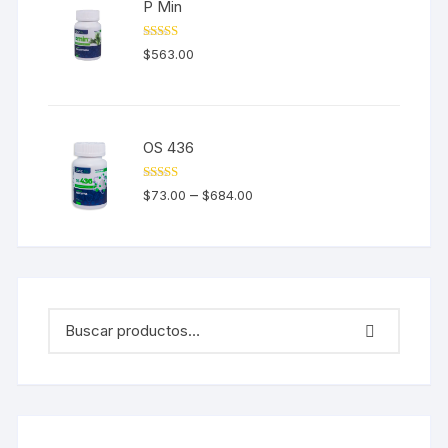
P Min
Valorado en
$
563.00
5.00
de 5
OS 436
Valorado en
–
$
73.00
$
684.00
5.00
de 5