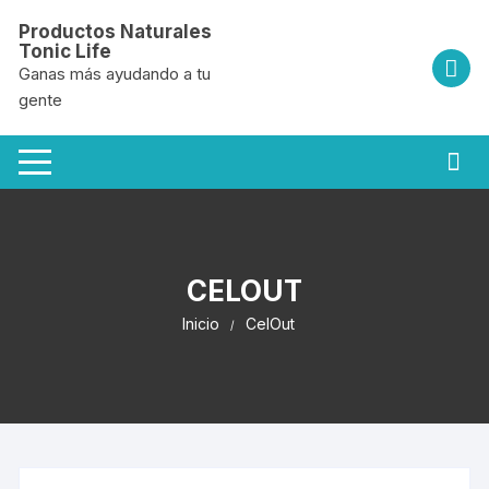
Saltar
Productos Naturales
al
Tonic Life
contenido
Ganas más ayudando a tu
gente
CELOUT
Inicio
CelOut