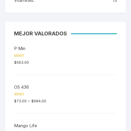
Vitaminas.
(1)
MEJOR VALORADOS
P Min
Valorado en
$
563.00
5.00
de 5
OS 436
Valorado en
–
$
73.00
$
684.00
5.00
de 5
Mango Life