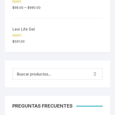
Valorado en
–
$
98.00
$
980.00
5.00
de 5
Lexi Life Gel
Valorado en
$
591.00
5.00
de 5
PREGUNTAS FRECUENTES