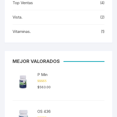
Top Ventas
(4)
Vista.
(2)
Vitaminas.
(1)
MEJOR VALORADOS
P Min
Valorado en
$
563.00
5.00
de 5
OS 436