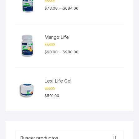
Valorado en
–
$
73.00
$
684.00
5.00
de 5
Mango Life
Valorado en
–
$
98.00
$
980.00
5.00
de 5
Lexi Life Gel
Valorado en
$
591.00
5.00
de 5