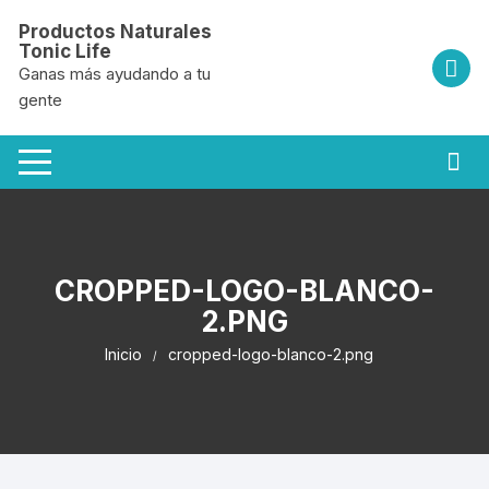
Saltar
Productos Naturales
al
Tonic Life
contenido
Ganas más ayudando a tu
gente
CROPPED-LOGO-BLANCO-
2.PNG
Inicio
cropped-logo-blanco-2.png