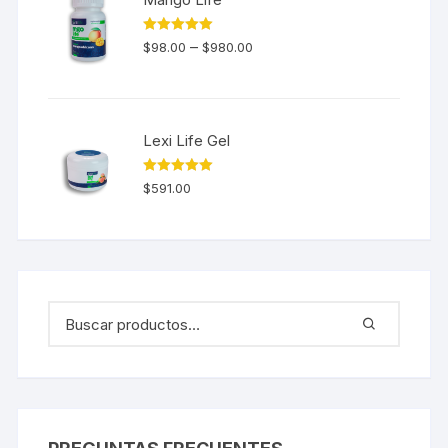
Valorado en
–
$
98.00
$
980.00
5.00
de 5
Lexi Life Gel
Valorado en
$
591.00
5.00
de 5