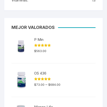
Vitaminas.
(1)
MEJOR VALORADOS
P Min
Valorado en
$
563.00
5.00
de 5
OS 436
Valorado en
–
$
73.00
$
684.00
5.00
de 5
Mango Life