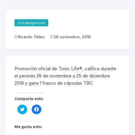
Uncategorized
Ricardo Téllez
28 noviembre, 2018
Promoción oficial de Tonic Life®, califica durante
el periodo 26 de noviembre a 25 de diciembre
2018 y gana 1 frasco de cápsulas TBC
Comparte esto:
H
H
a
a
z
z
c
c
l
l
i
i
Me gusta esto:
c
c
p
p