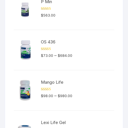
P Min
Valorado en
$
563.00
5.00
de 5
OS 436
Valorado en
–
$
73.00
$
684.00
5.00
de 5
Mango Life
Valorado en
–
$
98.00
$
980.00
5.00
de 5
Lexi Life Gel