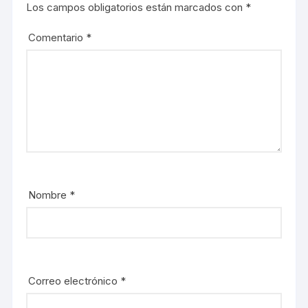
a
t
Los campos obligatorios están marcados con
*
n
a
a
n
n
a
u
n
Comentario
*
e
u
v
e
a
v
)
a
)
Nombre
*
Correo electrónico
*