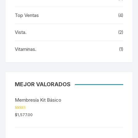
Top Ventas
(4)
Vista.
(2)
Vitaminas.
(1)
MEJOR VALORADOS
Membresía Kit Básico
Valorado en
$
1,577.00
5.00
de 5