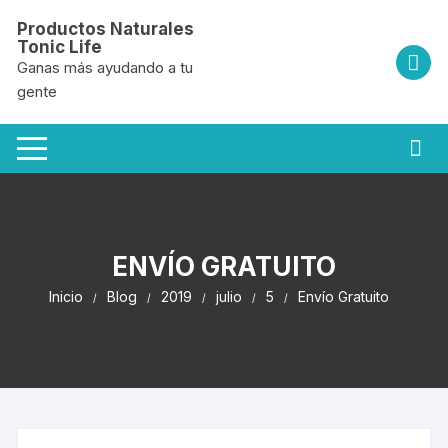
Saltar
Productos Naturales
al
Tonic Life
contenido
Ganas más ayudando a tu
gente
ENVÍO GRATUITO
Inicio
Blog
2019
julio
5
Envío Gratuito