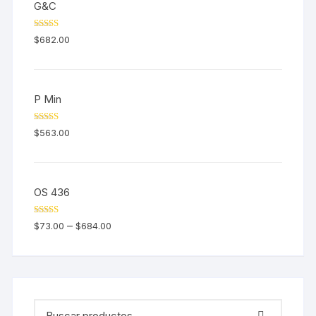
G&C
Valorado en
$
682.00
5.00
de 5
P Min
Valorado en
$
563.00
5.00
de 5
OS 436
Valorado en
–
$
73.00
$
684.00
5.00
de 5