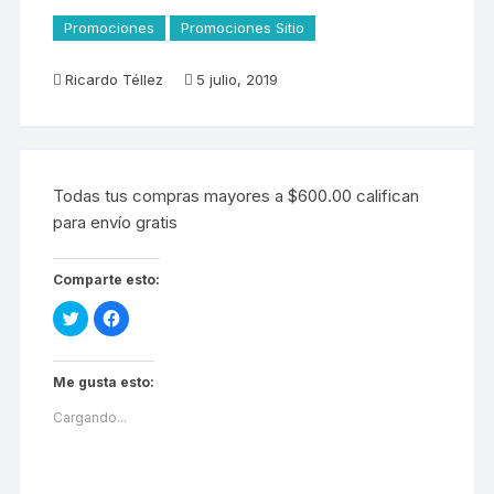
Promociones
Promociones Sitio
Ricardo Téllez
5 julio, 2019
Todas tus compras mayores a $600.00 califican
para envío gratis
Comparte esto:
H
H
a
a
z
z
c
c
l
l
i
i
Me gusta esto:
c
c
p
p
Cargando...
a
a
r
r
a
a
c
c
o
o
m
m