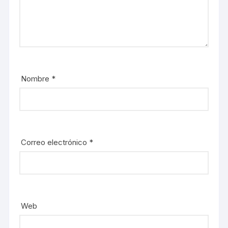
v
e
a
v
)
a
)
Nombre
*
Correo electrónico
*
Web